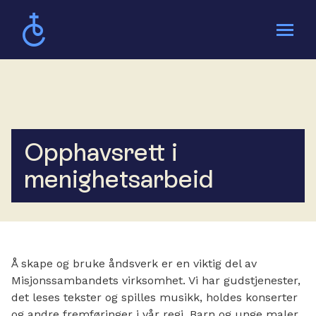
Gudstjeneste og kirkelige handlinger
Menighetsarbeid
Opphavsrett i
Administrasjon og ledelse
menighetsarbeid
Tilsluttet Misjonssambandet
Å skape og bruke åndsverk er en viktig del av
Misjonssambandets virksomhet. Vi har gudstjenester,
det leses tekster og spilles musikk, holdes konserter
og andre fremføringer i vår regi. Barn og unge maler