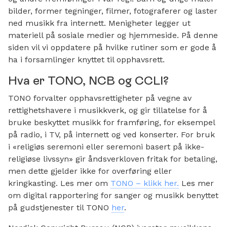
bilder, former tegninger, filmer, fotograferer og laster
ned musikk fra internett. Menigheter legger ut
materiell på sosiale medier og hjemmeside. På denne
siden vil vi oppdatere på hvilke rutiner som er gode å
ha i forsamlinger knyttet til opphavsrett.
Hva er TONO, NCB og CCLI?
TONO forvalter opphavsrettigheter på vegne av
rettighetshavere i musikkverk, og gir tillatelse for å
bruke beskyttet musikk for framføring, for eksempel
på radio, i TV, på internett og ved konserter. For bruk
i «religiøs seremoni eller seremoni basert på ikke-
religiøse livssyn» gir åndsverkloven fritak for betaling,
men dette gjelder ikke for overføring eller
kringkasting. Les mer om
TONO – klikk her.
Les mer
om digital rapportering for sanger og musikk benyttet
på gudstjenester til TONO
her
.