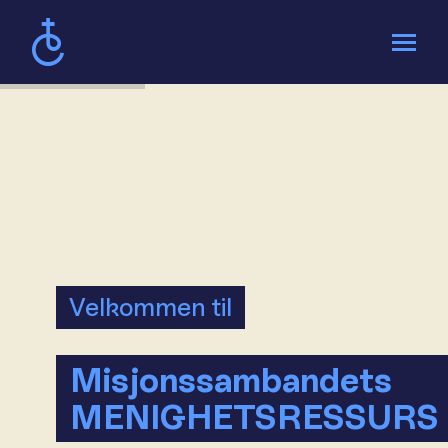
Gudstjeneste og kirkelige handlinger
Menighetsarbeid
Administrasjon og ledelse
Tilsluttet Misjonssambandet
Velkommen til
Misjonssambandets
MENIGHETSRESSURS