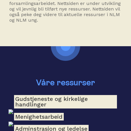
forsamlingsarbeidet. Nettsiden er under utvikling
og vil jevnlig bli tilført nye ressurser. Nettsiden vil
også peke deg videre til aktuelle ressurser i NLM
og NLM ung.
Våre ressurser
Gudstjeneste og kirkelige
handlinger
Menighetsarbeid
Adminstrasjon og ledelse