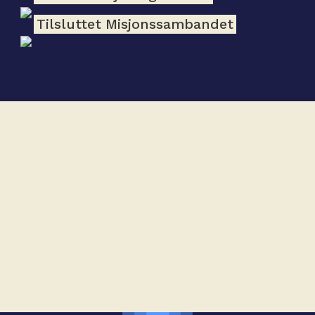
Tilsluttet Misjonssambandet